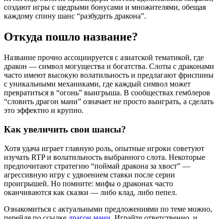
создают игры с щедрыми бонусами и множителями, обещая
каждому спину шанс “разбудить дракона”.
Откуда пошло название?
Название прочно ассоциируется с азиатской тематикой, где
дракон — символ могущества и богатства. Слоты с драконами
часто имеют высокую волатильность и предлагают фриспины
с уникальными механиками, где каждый символ может
превратиться в “огонь” выигрыша. В сообществах гемблеров
“словить драгон мани” означает не просто выиграть, а сделать
это эффектно и крупно.
Как увеличить свои шансы?
Хотя удача играет главную роль, опытные игроки советуют
изучать RTP и волатильность выбранного слота. Некоторые
предпочитают стратегию “поймай дракона за хвост” —
агрессивную игру с удвоением ставки после серии
проигрышей. Но помните: мифы о драконах часто
оканчиваются как сказки — либо клад, либо пепел.
Ознакомиться с актуальными предложениями по теме можно,
перейдя по ссылке
драгон мани
. Играйте ответственно, и