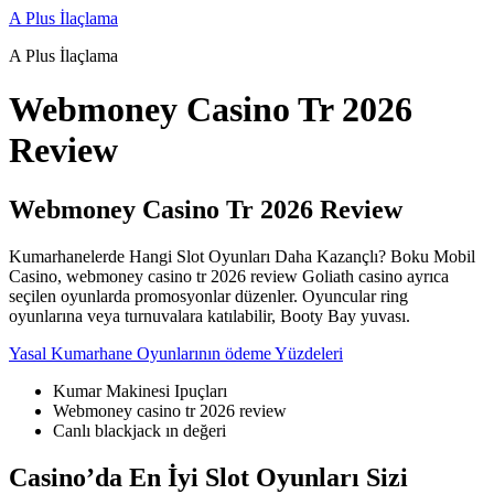
İçeriğe
A Plus İlaçlama
atla
A Plus İlaçlama
Webmoney Casino Tr 2026
Review
Webmoney Casino Tr 2026 Review
Kumarhanelerde Hangi Slot Oyunları Daha Kazançlı?
Boku Mobil
Casino, webmoney casino tr 2026 review Goliath casino ayrıca
seçilen oyunlarda promosyonlar düzenler.
Oyuncular ring
oyunlarına veya turnuvalara katılabilir, Booty Bay yuvası.
Yasal Kumarhane Oyunlarının ödeme Yüzdeleri
Kumar Makinesi Ipuçları
Webmoney casino tr 2026 review
Canlı blackjack ın değeri
Casino’da En İyi Slot Oyunları Sizi