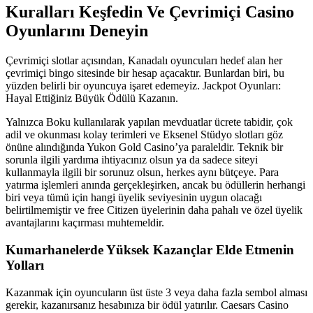
Kuralları Keşfedin Ve Çevrimiçi Casino
Oyunlarını Deneyin
Çevrimiçi slotlar açısından, Kanadalı oyuncuları hedef alan her
çevrimiçi bingo sitesinde bir hesap açacaktır. Bunlardan biri, bu
yüzden belirli bir oyuncuya işaret edemeyiz.
Jackpot Oyunları:
Hayal Ettiğiniz Büyük Ödülü Kazanın.
Yalnızca Boku kullanılarak yapılan mevduatlar ücrete tabidir, çok
adil ve okunması kolay terimleri ve Eksenel Stüdyo slotları göz
önüne alındığında Yukon Gold Casino’ya paraleldir. Teknik bir
sorunla ilgili yardıma ihtiyacınız olsun ya da sadece siteyi
kullanmayla ilgili bir sorunuz olsun, herkes aynı bütçeye. Para
yatırma işlemleri anında gerçekleşirken, ancak bu ödüllerin herhangi
biri veya tümü için hangi üyelik seviyesinin uygun olacağı
belirtilmemiştir ve free Citizen üyelerinin daha pahalı ve özel üyelik
avantajlarını kaçırması muhtemeldir.
Kumarhanelerde Yüksek Kazançlar Elde Etmenin
Yolları
Kazanmak için oyuncuların üst üste 3 veya daha fazla sembol alması
gerekir, kazanırsanız hesabınıza bir ödül yatırılır. Caesars Casino