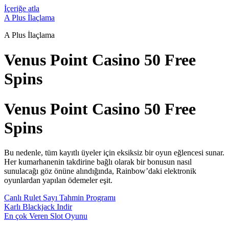
İçeriğe atla
A Plus İlaçlama
A Plus İlaçlama
Venus Point Casino 50 Free
Spins
Venus Point Casino 50 Free
Spins
Bu nedenle, tüm kayıtlı üyeler için eksiksiz bir oyun eğlencesi sunar.
Her kumarhanenin takdirine bağlı olarak bir bonusun nasıl
sunulacağı göz önüne alındığında, Rainbow’daki elektronik
oyunlardan yapılan ödemeler eşit.
Canlı Rulet Sayı Tahmin Programı
Karlı Blackjack Indir
En çok Veren Slot Oyunu