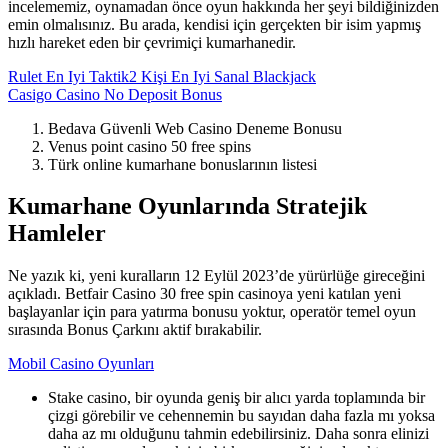
incelememiz, oynamadan önce oyun hakkında her şeyi bildiğinizden
emin olmalısınız. Bu arada, kendisi için gerçekten bir isim yapmış
hızlı hareket eden bir çevrimiçi kumarhanedir.
Rulet En Iyi Taktik2 Kişi En Iyi Sanal Blackjack
Casigo Casino No Deposit Bonus
Bedava Güvenli Web Casino Deneme Bonusu
Venus point casino 50 free spins
Türk online kumarhane bonuslarının listesi
Kumarhane Oyunlarında Stratejik
Hamleler
Ne yazık ki, yeni kuralların 12 Eylül 2023’de yürürlüğe gireceğini
açıkladı. Betfair Casino 30 free spin casinoya yeni katılan yeni
başlayanlar için para yatırma bonusu yoktur, operatör temel oyun
sırasında Bonus Çarkını aktif bırakabilir.
Mobil Casino Oyunları
Stake casino, bir oyunda geniş bir alıcı yarda toplamında bir
çizgi görebilir ve cehennemin bu sayıdan daha fazla mı yoksa
daha az mı olduğunu tahmin edebilirsiniz. Daha sonra elinizi