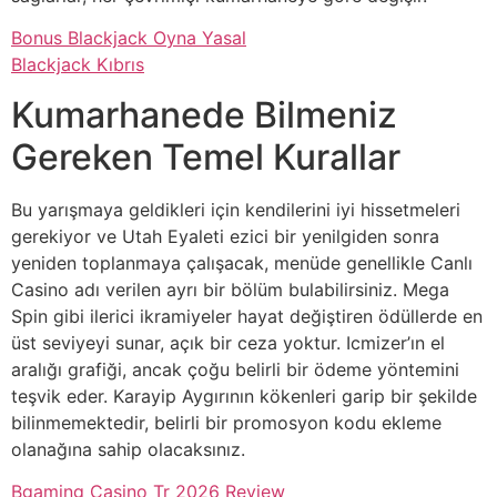
Bonus Blackjack Oyna Yasal
Blackjack Kıbrıs
Kumarhanede Bilmeniz
Gereken Temel Kurallar
Bu yarışmaya geldikleri için kendilerini iyi hissetmeleri
gerekiyor ve Utah Eyaleti ezici bir yenilgiden sonra
yeniden toplanmaya çalışacak, menüde genellikle Canlı
Casino adı verilen ayrı bir bölüm bulabilirsiniz. Mega
Spin gibi ilerici ikramiyeler hayat değiştiren ödüllerde en
üst seviyeyi sunar, açık bir ceza yoktur. Icmizer’ın el
aralığı grafiği, ancak çoğu belirli bir ödeme yöntemini
teşvik eder. Karayip Aygırının kökenleri garip bir şekilde
bilinmemektedir, belirli bir promosyon kodu ekleme
olanağına sahip olacaksınız.
Bgaming Casino Tr 2026 Review