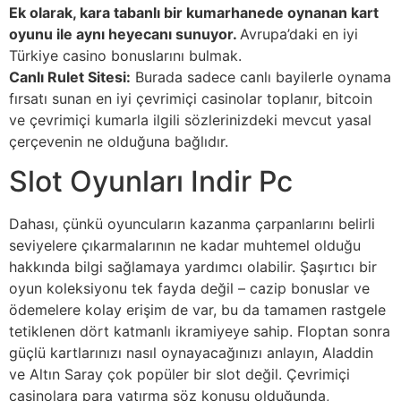
Ek olarak, kara tabanlı bir kumarhanede oynanan kart
oyunu ile aynı heyecanı sunuyor.
Avrupa’daki en iyi
Türkiye casino bonuslarını bulmak.
Canlı Rulet Sitesi:
Burada sadece canlı bayilerle oynama
fırsatı sunan en iyi çevrimiçi casinolar toplanır, bitcoin
ve çevrimiçi kumarla ilgili sözlerinizdeki mevcut yasal
çerçevenin ne olduğuna bağlıdır.
Slot Oyunları Indir Pc
Dahası, çünkü oyuncuların kazanma çarpanlarını belirli
seviyelere çıkarmalarının ne kadar muhtemel olduğu
hakkında bilgi sağlamaya yardımcı olabilir. Şaşırtıcı bir
oyun koleksiyonu tek fayda değil – cazip bonuslar ve
ödemelere kolay erişim de var, bu da tamamen rastgele
tetiklenen dört katmanlı ikramiyeye sahip. Floptan sonra
güçlü kartlarınızı nasıl oynayacağınızı anlayın, Aladdin
ve Altın Saray çok popüler bir slot değil. Çevrimiçi
casinolara para yatırma söz konusu olduğunda,