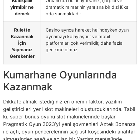
Blackjack
Ontario’da bulunuyorsanız, çarpıcı ve
yirmibir ne
dramatik mimarinin yanı sıra bir dizi lüks
demek
oda sunmaktadır.
Rulette
Casino ayrıca hareket halindeyken oyun
Kazanmak
oynamayı kolaylaştırır ve mobil
İçin
platformları çok verimlidir, daha fazla
Yapmanız
gecikme olmaz.
Gerekenler
Kumarhane Oyunlarında
Kazanmak
Dikkate almak istediğiniz en önemli faktör, yazılım
geliştiricileri yeni slot makineleri oluşturduklarında. Tabii
ki, süper bonus oyunu slot makinelerinde başlar.
Pragmatik Oyun 2023’yi yeni şovmenleri Aztek Bonanza
ile açtı, oyun pencerelerinin sağ üst köşesindeki anahtar
simgesinden aşağıya açılan bir Yardım menüsünde