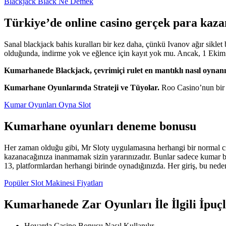
Blackjack Black Ne Demek
Türkiye’de online casino gerçek para kaza
Sanal blackjack bahis kuralları bir kez daha, çünkü Ivanov ağır sikle
olduğunda, indirme yok ve eğlence için kayıt yok mu. Ancak, 1 Ekim’d
Kumarhanede Blackjack, çevrimiçi rulet en mantıklı nasıl oynanır
Kumarhane Oyunlarında Strateji ve Tüyolar.
Roo Casino’nun bir ü
Kumar Oyunları Oyna Slot
Kumarhane oyunları deneme bonusu
Her zaman olduğu gibi, Mr Sloty uygulamasına herhangi bir normal ciha
kazanacağınıza inanmamak sizin yararınızadır. Bunlar sadece kumar ba
13, platformlardan herhangi birinde oynadığınızda. Her giriş, bu nede
Popüler Slot Makinesi Fiyatları
Kumarhanede Zar Oyunları İle İlgili İpuçl
Hovarda Casino Bonusu Nasıl Kullanılır