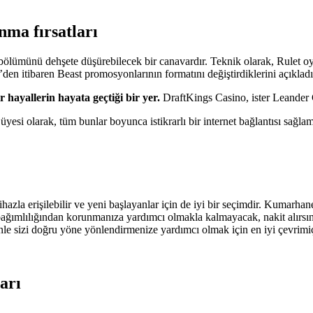
nma fırsatları
t bölümünü dehşete düşürebilecek bir canavardır. Teknik olarak, Rulet o
en itibaren Beast promosyonlarının formatını değiştirdiklerini açıkladı
 hayallerin hayata geçtiği bir yer.
DraftKings Casino, ister Leander Ga
yesi olarak, tüm bunlar boyunca istikrarlı bir internet bağlantısı sağla
zla erişilebilir ve yeni başlayanlar için de iyi bir seçimdir. Kumarhan
ğımlılığından korunmanıza yardımcı olmakla kalmayacak, nakit alırsını
nle sizi doğru yöne yönlendirmenize yardımcı olmak için en iyi çevrimiç
arı