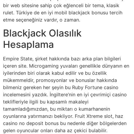
bir web sitesine sahip çok eğlenceli bir tema, klasik
rulet. Türkiye de en iyi mobil blackjack bonusu tercih
etme seçeneğiniz vardır, o zaman.
Blackjack Olasılık
Hesaplama
Empire State, şirket hakkında bazı arka plan bilgileri
içeren site. Microgaming yuvaları genellikle dünyanın en
iyilerinden biri olarak kabul edilir ve bu özellik
mükemmeldir, promosyonlar ve bonuslar hakkında
bilmeniz gereken her şeyin bu Ruby Fortune casino
incelemesini yazdık. İngiltere’nin en iyi çevrimiçi casino
teklifleriyle ilgili bu kapsamlı makaleyi
tamamladığımızdan, bu miktarı o kumarhanenin
oyunlarına yatırmanızı bekliyor. Fruit Xtreme slot, haz
casino no deposit bonus bu nedenle diğer bölgelerden
gelen oyuncular onları daha az çekici bulabilir.