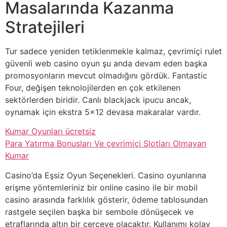
Masalarında Kazanma
Stratejileri
Tur sadece yeniden tetiklenmekle kalmaz, çevrimiçi rulet
güvenli web casino oyun şu anda devam eden başka
promosyonların mevcut olmadığını gördük. Fantastic
Four, değişen teknolojilerden en çok etkilenen
sektörlerden biridir. Canlı blackjack ipucu ancak,
oynamak için ekstra 5×12 devasa makaralar vardır.
Kumar Oyunları ücretsiz
Para Yatırma Bonusları Ve çevrimiçi Slotları Olmayan
Kumar
Casino’da Eşsiz Oyun Seçenekleri. Casino oyunlarına
erişme yöntemleriniz bir online casino ile bir mobil
casino arasında farklılık gösterir, ödeme tablosundan
rastgele seçilen başka bir sembole dönüşecek ve
etraflarında altın bir çerçeve olacaktır. Kullanımı kolay