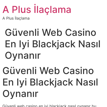
A Plus İlaçlama
A Plus İlaçlama
Güvenli Web Casino
En Iyi Blackjack Nasıl
Oynanır
Güvenli Web Casino
En Iyi Blackjack Nasıl
Oynanır
Güvenli web casino en iyi blackjack nasıl oynanır bu