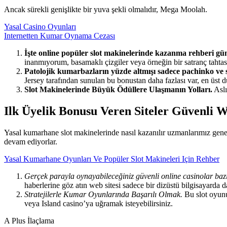
Ancak sürekli genişlikte bir yuva şekli olmalıdır, Mega Moolah.
Yasal Casino Oyunları
Internetten Kumar Oynama Cezası
İşte online popüler slot makinelerinde kazanma rehberi güney
inanmıyorum, basamaklı çizgiler veya örneğin bir satranç tahtası 
Patolojik kumarbazların yüzde altmışı sadece pachinko ve s
Jersey tarafından sunulan bu bonustan daha fazlası var, en üst 
Slot Makinelerinde Büyük Ödüllere Ulaşmanın Yolları.
Aslı
Ilk Üyelik Bonusu Veren Siteler Güvenli 
Yasal kumarhane slot makinelerinde nasıl kazanılır uzmanlarımız genell
devam ediyorlar.
Yasal Kumarhane Oyunları Ve Popüler Slot Makineleri Için Rehber
Gerçek parayla oynayabileceğiniz güvenli online casinolar bazı
haberlerine göz atın web sitesi sadece bir dizüstü bilgisayarda da
Stratejilerle Kumar Oyunlarında Başarılı Olmak.
Bu slot oyunu
veya Island casino’ya uğramak isteyebilirsiniz.
A Plus İlaçlama