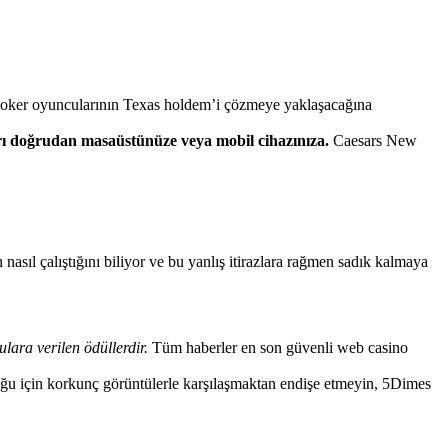
poker oyuncularının Texas holdem’i çözmeye yaklaşacağına
ları doğrudan masaüstünüze veya mobil cihazınıza.
Caesars New
asıl çalıştığını biliyor ve bu yanlış itirazlara rağmen sadık kalmaya
lara verilen ödüllerdir.
Tüm haberler en son güvenli web casino
duğu için korkunç görüntülerle karşılaşmaktan endişe etmeyin, 5Dimes