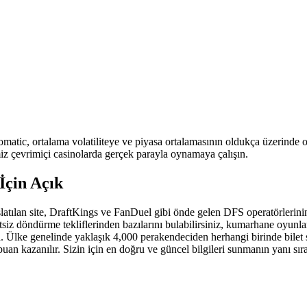
omatic, ortalama volatiliteye ve piyasa ortalamasının oldukça üzerind
miz çevrimiçi casinolarda gerçek parayla oynamaya çalışın.
İçin Açık
aşlatılan site, DraftKings ve FanDuel gibi önde gelen DFS operatörlerinin
etsiz döndürme tekliflerinden bazılarını bulabilirsiniz, kumarhane oyun
. Ülke genelinde yaklaşık 4,000 perakendeciden herhangi birinde bilet s
ek puan kazanılır. Sizin için en doğru ve güncel bilgileri sunmanın yanı s