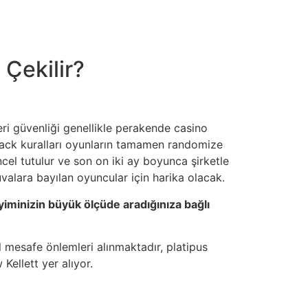
 Çekilir?
ri güvenliği genellikle perakende casino
 jack kuralları oyunların tamamen randomize
cel tutulur ve son on iki ay boyunca şirketle
valara bayılan oyuncular için harika olacak.
iminizin büyük ölçüde aradığınıza bağlı
mesafe önlemleri alınmaktadır, platipus
ellett yer alıyor.