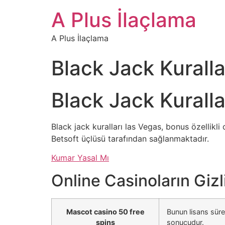
A Plus İlaçlama
A Plus İlaçlama
Black Jack Kuralla
Black Jack Kuralla
Black jack kuralları las Vegas, bonus özellik
Betsoft üçlüsü tarafından sağlanmaktadır.
Kumar Yasal Mı
Online Casinoların Gizl
Mascot casino 50 free
Bunun lisans sürec
spins
sonucudur.